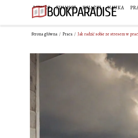
BIZNES
FINANSE
KSIĄŻKI
NAUKA
PR
Strona główna
/
Praca
/
Jak radzić sobie ze stresem w pra