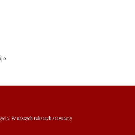
j o
 życia. W naszych tekstach stawiamy