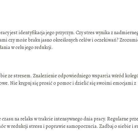
cy jest identyfikacja jego przyczyn. Czy stres wynika z nadmierne
kami czy może braku jasno określonych celów i oczekiwań? Zrozumi
łania w celu jego redukcji.
sobie ze stresem. Znalezienie odpowiedniego wsparcia wśród kole
owe. Nie krępuj się prosić o pomoc i dzielić się swoimi emocjami z
 czasu na relaks w trakcie intensywnego dnia pracy. Regularne prz
c w redukcji stresu i poprawie samopoczucia. Zadbaj o siebie i s