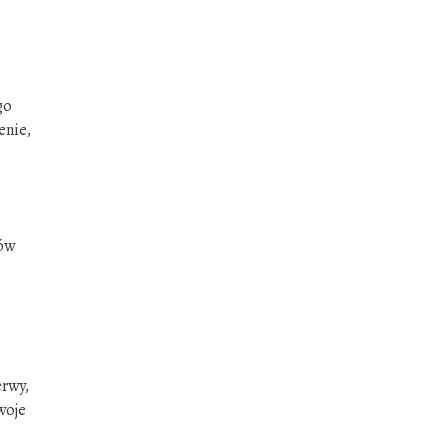
go
enie,
gów
erwy,
woje