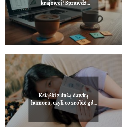
krajowej? Sprawdź
najnowsze informacje
Książki z dużą dawką
humoru, czyli co zrobić gdy
jest Ci smutno?