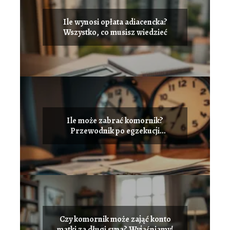
Ile wynosi opłata adiacencka?
Wszystko, co musisz wiedzieć
Ile może zabrać komornik?
Przewodnik po egzekucji
komorniczej
Czy komornik może zająć konto
matki za długi syna? Wyjaśniamy!