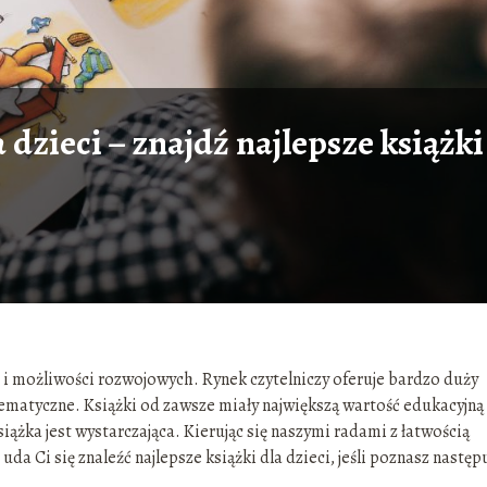
 dzieci – znajdź najlepsze książki
 i możliwości rozwojowych. Rynek czytelniczy oferuje bardzo duży
ematyczne. Książki od zawsze miały największą wartość edukacyjną
siążka jest wystarczająca. Kierując się naszymi radami z łatwością
da Ci się znaleźć najlepsze książki dla dzieci, jeśli poznasz następ