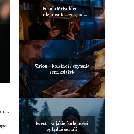
Freida McFadden –
kolejność książek, od
czego zacząć czytanie?
Virion – kolejność czytania
serii książek
 oraz
Forst – w jakiej kolejności
ujące
oglądać serial?