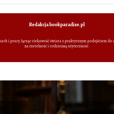
Redakcja bookparadise.pl
żkach i pracy, łącząc ciekawość świata z praktycznym podejściem do
na rzetelność i codzienną użyteczność.