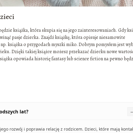
zieci
dzie książka, która skupia się na jego zainteresowaniach. Gdy ks
inąć pasje dziecka. Znajdź książkę, która opisuje niesamowite
yć np. książka o przygodach myszki miko. Dobrym pomysłem jest wy
ieku. Dzięki takiej książce możesz przekazać dziecku nowe wartośc
książka opowiada historię fantasy lub science fiction na pewno będ
odszych lat?
ego rozwój i poprawia relację z rodzicem. Dzieci, które mają konta