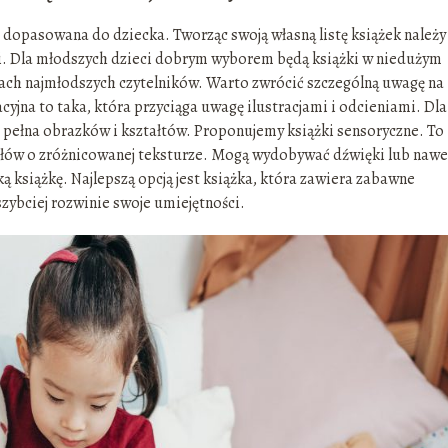
t dopasowana do dziecka. Tworząc swoją własną listę książek należy
ki. Dla młodszych dzieci dobrym wyborem będą książki w niedużym
kach najmłodszych czytelników. Warto zwrócić szczególną uwagę na
cyjna to taka, która przyciąga uwagę ilustracjami i odcieniami. Dla
st pełna obrazków i kształtów. Proponujemy książki sensoryczne. To
ałów o zróżnicowanej teksturze. Mogą wydobywać dźwięki lub nawe
ą książkę. Najlepszą opcją jest książka, która zawiera zabawne
zybciej rozwinie swoje umiejętności.