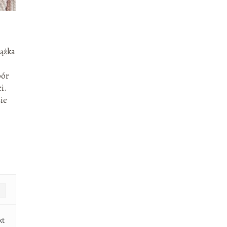
iążka
bór
i.
zie
kt