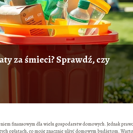
łaty za śmieci? Sprawdź, czy
żeniem finansowym dla wielu gospodarstw domowych. Jednak praw
w tych opłatach, co może znacznie ulżyć domowym budżetom. Wart