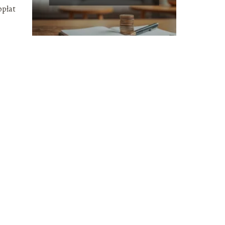
informacje dla dłużników
opłat