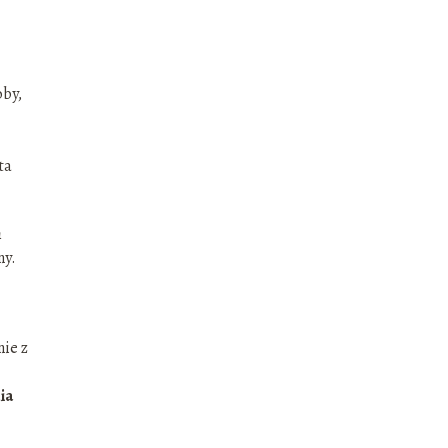
oby,
ta
h
ny.
ie z
ia