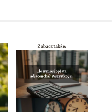
Zobacz także:
Ile wynosi opłata
adiacencka? Wszystko, co
musisz wiedzieć