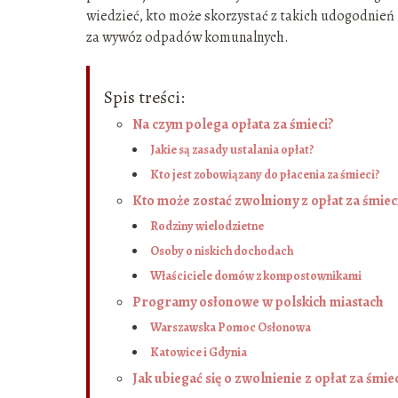
wiedzieć, kto może skorzystać z takich udogodnień i 
za wywóz odpadów komunalnych.
Spis treści:
Na czym polega opłata za śmieci?
Jakie są zasady ustalania opłat?
Kto jest zobowiązany do płacenia za śmieci?
Kto może zostać zwolniony z opłat za śmiec
Rodziny wielodzietne
Osoby o niskich dochodach
Właściciele domów z kompostownikami
Programy osłonowe w polskich miastach
Warszawska Pomoc Osłonowa
Katowice i Gdynia
Jak ubiegać się o zwolnienie z opłat za śmie