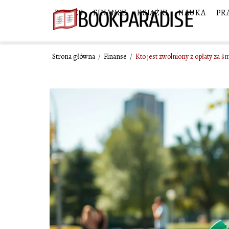
BIZNES
FINANSE
KSIĄŻKI
NAUKA
PR
Strona główna
/
Finanse
/
Kto jest zwolniony z opłaty za 