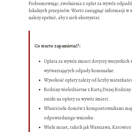
Podsumowując, zwolnienia z opłat za wywóz odpadów
lokalnych przepisów. Warto zasięgnąć informacji w ur
należy spełnić, aby z nich skorzystać.
Co warto zapamietać?:
Opłata za wywóz śmieci dotyczy wszystkich 
wytwarzających odpady komunalne.
Wysokość opłaty zależy od liczby mieszkańc
Rodziny wielodzietne z Kartą Dużej Rodziny
zniżki na opłaty za wywóz śmieci.
Właściciele domów z kompostownikami mają 
odpowiedniego wniosku.
Wiele miast, takich jak Warszawa, Katowice