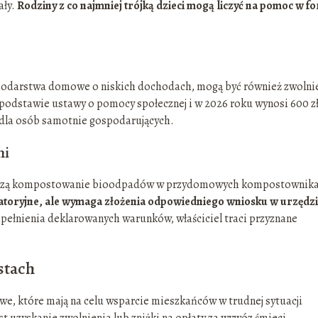
ały.
Rodziny z co najmniej trójką dzieci mogą liczyć na pomoc w f
spodarstwa domowe o niskich dochodach, mogą być również zwolnie
 podstawie ustawy o pomocy społecznej i w 2026 roku wynosi 600 zł
dla osób samotnie gospodarujących.
mi
wadzą kompostowanie bioodpadów w przydomowych kompostownika
igatoryjne, ale wymaga złożenia odpowiedniego wniosku w urzędz
ełnienia deklarowanych warunków, właściciel traci przyznane
stach
e, które mają na celu wsparcie mieszkańców w trudnej sytuacji
 uzyskanie zwolnienia lub zniżki na opłaty za wywóz śmieci.