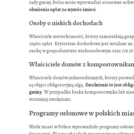
rady gminy, która może wprowadzić stosowne uchw
obniżenia opłat za wywóz śmieci
.
Osoby o niskich dochodach
Właściciele nieruchomości, którzy zamieszkują go
części opłat. Kryterium dochodowe jest ustalane na
osobę w gospodarstwie wieloosobowym oraz 776 zł 
Właściciele domów z kompostownika
Właściciele domów jednorodzinnych, którzy pro
są objęci obligatoryjną ulgą.
Zwolnienie to jest obl
gminy
. W przypadku braku kompostownika lub niesp
wcześniej zwolnienie.
Programy osłonowe w polskich mia
Wiele miast w Polsce wprowadziło programy osłonow
finansowej. W ramach takich programów możliwe jest