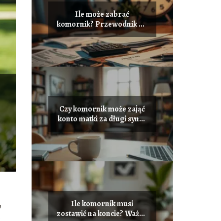
Ile może zabrać
komornik? Przewodnik po
egzekucji komorniczej
Czy komornik może zająć
konto matki za długi syna?
Wyjaśniamy!
Ile komornik musi
o
zostawić na koncie? Ważne
o