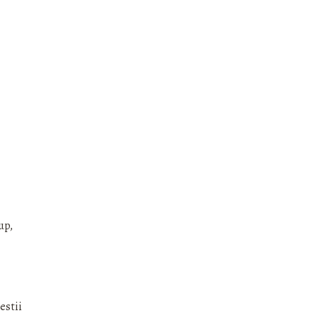
up,
estii