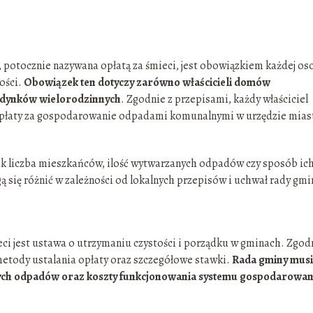
otocznie nazywana opłatą za śmieci, jest obowiązkiem każdej os
ości.
Obowiązek ten dotyczy zarówno właścicieli domów
budynków wielorodzinnych
. Zgodnie z przepisami, każdy właściciel
 opłaty za gospodarowanie odpadami komunalnymi w urzędzie mias
jak liczba mieszkańców, ilość wytwarzanych odpadów czy sposób ic
ą się różnić w zależności od lokalnych przepisów i uchwał rady gmi
i jest ustawa o utrzymaniu czystości i porządku w gminach. Zgodn
metody ustalania opłaty oraz szczegółowe stawki.
Rada gminy musi
nych odpadów oraz koszty funkcjonowania systemu gospodarowan